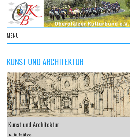
MENU
START
KUNST UND ARCHITEKTUR
AKTUELLES
VEREIN
KULTURPORTAL
ARCHIV
Kunst und Architektur
KONTAKT
‏►
Aufsätze