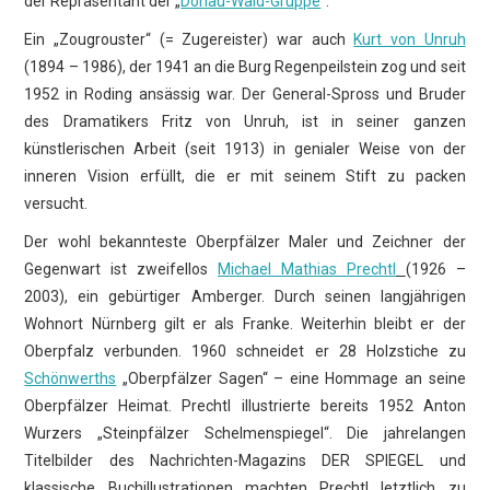
der Repräsentant der „
Donau-Wald-Gruppe
“.
Ein „Zougrouster“ (= Zugereister) war auch
Kurt von Unruh
(1894 – 1986), der 1941 an die Burg Regenpeilstein zog und seit
1952 in Roding ansässig war. Der General-Spross und Bruder
des Dramatikers Fritz von Unruh, ist in seiner ganzen
künstlerischen Arbeit (seit 1913) in genialer Weise von der
inneren Vision erfüllt, die er mit seinem Stift zu packen
versucht.
Der wohl bekannteste Oberpfälzer Maler und Zeichner der
Gegenwart ist zweifellos
Michael Mathias Prechtl
(1926 –
2003), ein gebürtiger Amberger. Durch seinen langjährigen
Wohnort Nürnberg gilt er als Franke. Weiterhin bleibt er der
Oberpfalz verbunden. 1960 schneidet er 28 Holzstiche zu
Schönwerths
„Oberpfälzer Sagen“ – eine Hommage an seine
Oberpfälzer Heimat. Prechtl illustrierte bereits 1952 Anton
Wurzers „Steinpfälzer Schelmenspiegel“. Die jahrelangen
Titelbilder des Nachrichten-Magazins DER SPIEGEL und
klassische Buchillustrationen machten Prechtl letztlich zu