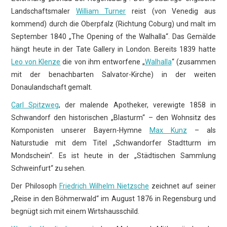
Landschaftsmaler
William Turner
reist (von Venedig aus
kommend) durch die Oberpfalz (Richtung Coburg) und malt im
September 1840 „The Opening of the Walhalla“. Das Gemälde
hängt heute in der Tate Gallery in London. Bereits 1839 hatte
Leo von Klenze
die von ihm entworfene „
Walhalla
“ (zusammen
mit der benachbarten Salvator-Kirche) in der weiten
Donaulandschaft gemalt.
Carl Spitzweg
, der malende Apotheker, verewigte 1858 in
Schwandorf den historischen „Blasturm“ – den Wohnsitz des
Komponisten unserer Bayern-Hymne
Max Kunz
– als
Naturstudie mit dem Titel „Schwandorfer Stadtturm im
Mondschein“. Es ist heute in der „Städtischen Sammlung
Schweinfurt“ zu sehen.
Der Philosoph
Friedrich Wilhelm Nietzsche
zeichnet auf seiner
„Reise in den Böhmerwald“ im August 1876 in Regensburg und
begnügt sich mit einem Wirtshausschild.