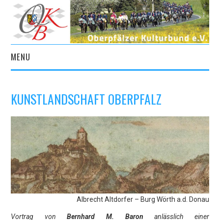
MENU
START
KUNSTLANDSCHAFT OBERPFALZ
AKTUELLES
VEREIN
KULTURPORTAL
ARCHIV
Albrecht Altdorfer – Burg Wörth a.d. Donau
KONTAKT
Vortrag von
Bernhard M. Baron
anlässlich einer