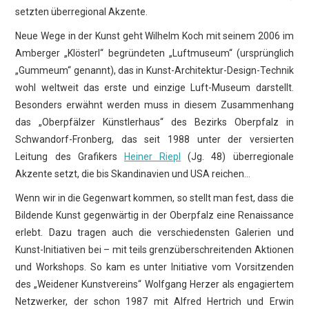
setzten überregional Akzente.
Neue Wege in der Kunst geht Wilhelm Koch mit seinem 2006 im
Amberger „Klösterl“ begründeten „Luftmuseum“ (ursprünglich
„Gummeum“ genannt), das in Kunst-Architektur-Design-Technik
wohl weltweit das erste und einzige Luft-Museum darstellt.
Besonders erwähnt werden muss in diesem Zusammenhang
das „Oberpfälzer Künstlerhaus“ des Bezirks Oberpfalz in
Schwandorf-Fronberg, das seit 1988 unter der versierten
Leitung des Grafikers
Heiner Riepl
(Jg. 48) überregionale
Akzente setzt, die bis Skandinavien und USA reichen…
Wenn wir in die Gegenwart kommen, so stellt man fest, dass die
Bildende Kunst gegenwärtig in der Oberpfalz eine Renaissance
erlebt. Dazu tragen auch die verschiedensten Galerien und
Kunst-Initiativen bei – mit teils grenzüberschreitenden Aktionen
und Workshops. So kam es unter Initiative vom Vorsitzenden
des „Weidener Kunstvereins“ Wolfgang Herzer als engagiertem
Netzwerker, der schon 1987 mit Alfred Hertrich und Erwin