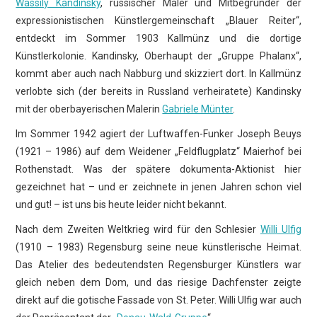
Wassily Kandinsky
, russischer Maler und Mitbegründer der
expressionistischen Künstlergemeinschaft „Blauer Reiter“,
entdeckt im Sommer 1903 Kallmünz und die dortige
Künstlerkolonie. Kandinsky, Oberhaupt der „Gruppe Phalanx“,
kommt aber auch nach Nabburg und skizziert dort. In Kallmünz
verlobte sich (der bereits in Russland verheiratete) Kandinsky
mit der oberbayerischen Malerin
Gabriele Münter
.
Im Sommer 1942 agiert der Luftwaffen-Funker Joseph Beuys
(1921 – 1986) auf dem Weidener „Feldflugplatz“ Maierhof bei
Rothenstadt. Was der spätere dokumenta-Aktionist hier
gezeichnet hat – und er zeichnete in jenen Jahren schon viel
und gut! – ist uns bis heute leider nicht bekannt.
Nach dem Zweiten Weltkrieg wird für den Schlesier
Willi Ulfig
(1910 – 1983) Regensburg seine neue künstlerische Heimat.
Das Atelier des bedeutendsten Regensburger Künstlers war
gleich neben dem Dom, und das riesige Dachfenster zeigte
direkt auf die gotische Fassade von St. Peter. Willi Ulfig war auch