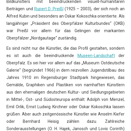
Bildkünstlers mit beeindruckenden visuell-humanitären
Beiträgen und
Rupert D. Preißl
(1925 – 2003), der sich noch an
Alfred Kubin und besonders an Oskar Kokoschka orientierte. Als
langjähriger „Präsident des Oberpfälzer Kulturbundes“ (OKB)
war Preißl vor allem für das Gelingen der markanten
Oberpfälzer „Nordgautage“ zuständig.
Es sind nicht nur die Künstler, die das Profil gestalten, sondern
es ist auch die beeindruckende
Museen-Landschaft
der
Oberpfalz. Es sei hier vor allem auf das „Museum Ostdeutsche
Galerie“ (begründet 1966) in dem reizvollen Jugendstilbau des
Jahres 1910 im Regensburger Stadtpark hingewiesen, das
Gemälde, Graphiken und Plastiken von namhaften Künstlern
aus den ehemaligen deutschen Kultur- und Siedlungsgebieten
in Mittel-, Ost- und Südosteuropa enthält: Adolph von Menzel,
Emil Orlik, Ernst Ludwig Kirchner oder Oskar Kokoschka lassen
grüßen. Aber auch zeitgenössische Künstler wie Anselm Kiefer
oder Bernhard Heisig zählen dazu. Zahlreiche
Sonderausstellungen (O. H. Hajek, Janosch und Lovis Corinth)