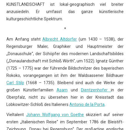
KUNSTLANDSCHAFT ist lokal-geographisch viel breiter
anzusiedeln. Er umfasst das ganze künstlerische
kulturgeschichtliche Spektrum.
*
Am Anfang steht
Albrecht Altdorfer
(um 1430 – 1538), der
Regensburger Maler, Graphiker und Hauptmeister der
„Donauschule“, der Schöpfer des modernen Landschaftsbildes
(„Donaulandschaft mit Schloß Wörth“, um 1522). Ignatz Günther
(1725 – 1775) war der führende Bildschnitzer des bayerischen
Rokoko, vorangegangen ist ihm der Waldsassener Bildhauer
Carl Stilp
(1668 – 1735). Bleibend sind auch die Werke der
großen Künstlerfamilien
Asam
und
Dientzenhofer
in der
Oberpfalz, nicht zu übersehen hier in der Kreisstadt das
Lobkowitzer-Schloß des Italieners
Antonio de la Porta
.
Vieltalent
Johann Wolfgang von Goethe
skizziert auf seiner
ersten „Italienischen Reise“ im September 1786 die Bleistift-
Zeichnung „Donau bei Regensburg“. Der großartige englische