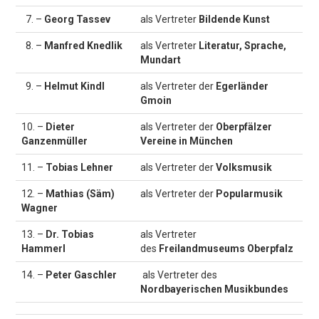
7. –
Georg Tassev
als Vertreter
Bildende Kunst
8. –
Manfred Knedlik
als Vertreter
Literatur, Sprache,
Mundart
9. –
Helmut Kindl
als Vertreter der
Egerländer
Gmoin
10. –
Dieter
als Vertreter der
Oberpfälzer
Ganzenmüller
Vereine in München
11. –
Tobias Lehner
als Vertreter der
Volksmusik
12. –
Mathias (Säm)
als Vertreter der
Popularmusik
Wagner
13. –
Dr.
Tobias
als Vertreter
Hammerl
des
Freilandmuseums Oberpfalz
14. –
Peter Gaschler
als Vertreter des
Nordbayerischen Musikbundes