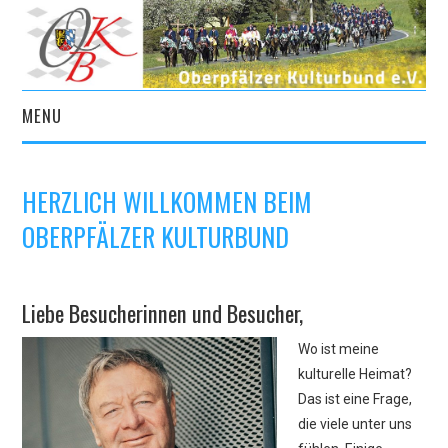
MENU
START
HERZLICH WILLKOMMEN BEIM
AKTUELLES
OBERPFÄLZER KULTURBUND
VEREIN
Liebe Besucherinnen und Besucher,
KULTURPORTAL
Wo ist meine
ARCHIV
kulturelle Heimat?
Das ist eine Frage,
KONTAKT
die viele unter uns