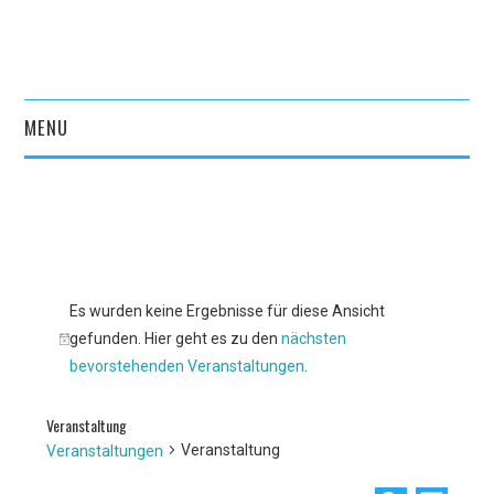
MENU
START
AKTUELLES
VEREIN
Es wurden keine Ergebnisse für diese Ansicht
gefunden. Hier geht es zu den
nächsten
KULTURPORTAL
Hinweis
bevorstehenden Veranstaltungen
.
ARCHIV
Veranstaltung
Veranstaltung
Veranstaltungen
KONTAKT