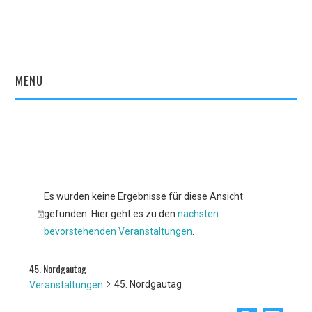
MENU
START
AKTUELLES
VEREIN
Es wurden keine Ergebnisse für diese Ansicht
gefunden. Hier geht es zu den
nächsten
ÜBER UNS
Hinweis
bevorstehenden Veranstaltungen
.
GESCHÄFTSSTELLE
45. Nordgautag
45. Nordgautag
Veranstaltungen
VORSTAND
BEIRAT