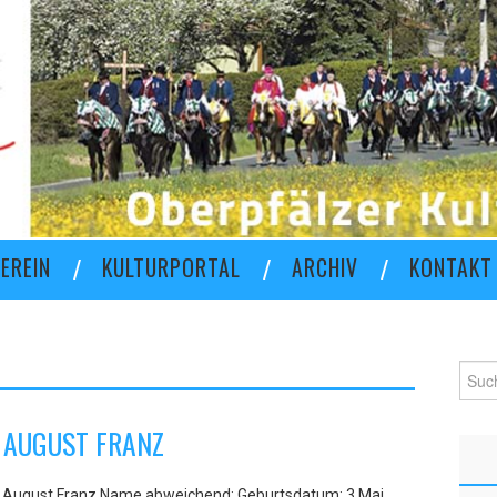
EREIN
KULTURPORTAL
ARCHIV
KONTAKT
Such
nach:
 AUGUST FRANZ
 August Franz Name abweichend: Geburtsdatum: 3 Mai