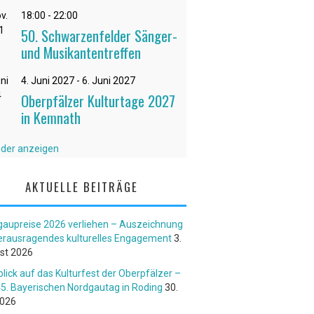
v.
18:00
-
22:00
1
50. Schwarzenfelder Sänger-
und Musikantentreffen
ni
4. Juni 2027
-
6. Juni 2027
4
Oberpfälzer Kulturtage 2027
in Kemnath
nder anzeigen
AKTUELLE BEITRÄGE
gaupreise 2026 verliehen – Auszeichnung
herausragendes kulturelles Engagement
3.
st 2026
lick auf das Kulturfest der Oberpfälzer –
5. Bayerischen Nordgautag in Roding
30.
2026