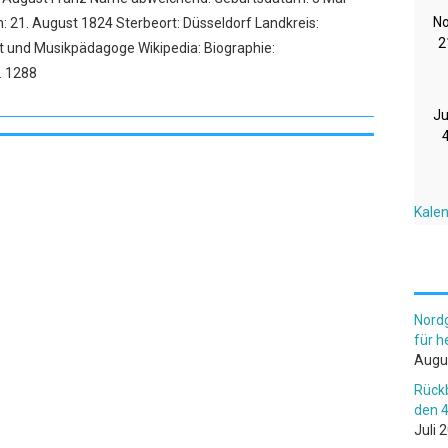
No
21. August 1824 Sterbeort: Düsseldorf Landkreis:
2
ist und Musikpädagoge Wikipedia: Biographie:
p. 1288
Ju
Kale
Nord
für 
Augu
Rückb
den 4
Juli 