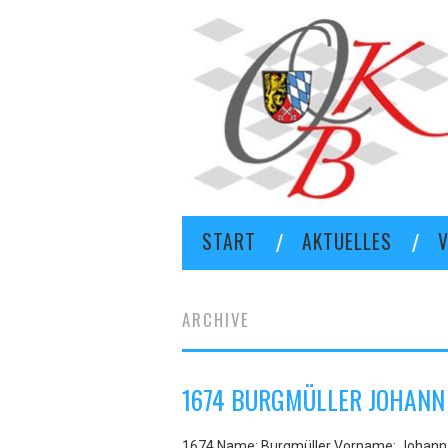
START
AKTUELLES
V
ARCHIVE
1674 BURGMÜLLER JOHANN
1674 Name: Burgmüller Vorname: Johann