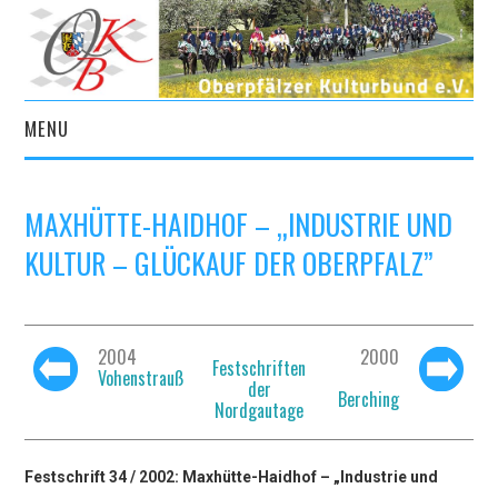
MENU
START
MAXHÜTTE-HAIDHOF – „INDUSTRIE UND
AKTUELLES
KULTUR – GLÜCKAUF DER OBERPFALZ”
VEREIN
KULTURPORTAL
2004
2000
Festschriften
Vohenstrauß
der
Berching
ARCHIV
Nordgautage
KONTAKT
Festschrift 34 / 2002: Maxhütte-Haidhof – „Industrie und