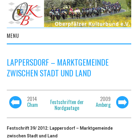
MENU
START
LAPPERSDORF – MARKTGEMEINDE
AKTUELLES
ZWISCHEN STADT UND LAND
VEREIN
KULTURPORTAL
2014
2009
Festschriften der
Cham
Amberg
Nordgautage
ARCHIV
KONTAKT
Festschrift 39/ 2012: Lappersdorf – Marktgemeinde
zwischen Stadt und Land