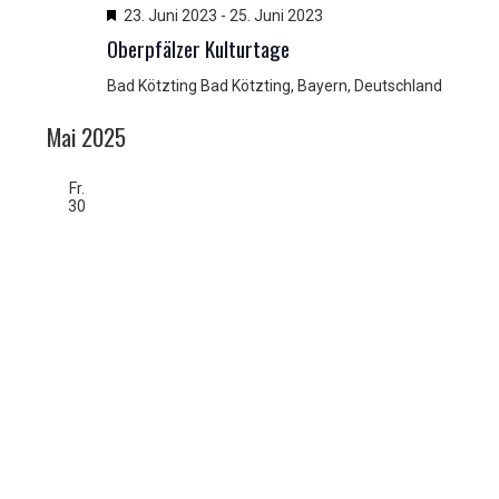
H
23. Juni 2023
-
25. Juni 2023
e
Oberpfälzer Kulturtage
r
v
Bad Kötzting
Bad Kötzting, Bayern, Deutschland
o
r
Mai 2025
g
e
Fr.
h
30
o
b
e
n