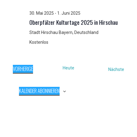
30. Mai 2025
-
1. Juni 2025
Oberpfälzer Kulturtage 2025 in Hirschau
Stadt Hirschau
Bayern, Deutschland
Kostenlos
VORHERIGE
Heute
Verans
Nächste
VERANSTALTUNGEN
KALENDER ABONNIEREN