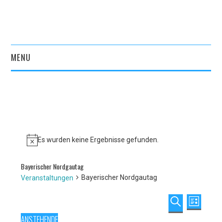
MENU
START
AKTUELLES
VEREIN
Es wurden keine Ergebnisse gefunden.
Hinweis
KULTURPORTAL
Bayerischer Nordgautag
Bayerischer Nordgautag
Veranstaltungen
ARCHIV
Veranstaltun
Veranst
LISTE
KONTAKT
Ansicht
Suche
SUCHE
Veranstaltungen
ANSTEHENDE