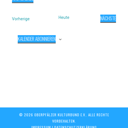
Navigat
und
Datum
Ansichten,
wählen.
Navigation
NÄCHSTE
Heute
Veranstaltungen
Vorherige
VERANSTAL
KALENDER ABONNIEREN
© 2026 OBERPFÄLZER KULTURBUND E.V.. ALLE RECHTE
VORBEHALTEN.
IMPRESSUM
|
DATENSCHUTZERKLÄRUNG