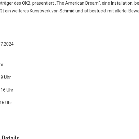
räger des OKB, präsentiert „The American Dream“, eine Installation, 
t ein weiteres Kunstwerk von Schmid und ist bestückt mit allerlei B
7.2024
hr
19 Uhr
 16 Uhr
 16 Uhr
Details