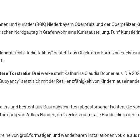
nnen und Künstler (BBK) Niederbayern Oberpfalz und der Oberpfälzer 
rischen Nordgautag in Grafenwöhr eine Kunstaustellung. Fünf Künstleri
n „Honorificicabilitudinitatibus“ besteht aus Objekten in Form von Edelst
t.
tere Torstraße
: Drei werke stellt Katharina Claudia Dobner aus. Die 2
oyancy“ setzt sich mit der Resilienzfähigkeit von Kindern auseinander
 Adlers und besteht aus Baumabschnitten abgestorbener Fichten, die v
formung von Adlers Händen, stellvertretend für alle Hände, die in den f
rkreihe von großformatigen und wandelbaren Installationen vor, die au