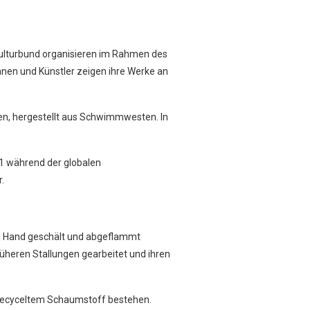
Kulturbund organisieren im Rahmen des
nnen und Künstler zeigen ihre Werke an
einen, hergestellt aus Schwimmwesten. In
021 während der globalen
.
on Hand geschält und abgeflammt
rüheren Stallungen gearbeitet und ihren
s recyceltem Schaumstoff bestehen.