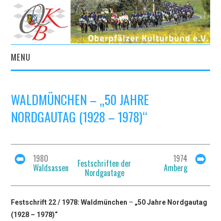
MENU
START
WALDMÜNCHEN – „50 JAHRE
AKTUELLES
NORDGAUTAG (1928 – 1978)“
VEREIN
KULTURPORTAL
1980
1974
Festschriften der
Waldsassen
Amberg
Nordgautage
ARCHIV
Festschrift 22 / 1978: Waldmünchen
–
„50 Jahre Nordgautag
KONTAKT
(1928 – 1978)“