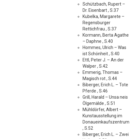
Schützbach, Rupert –
Dr. Eisenbart , S.37
Kubelka, Margarete –
Regensburger
Rettichfrau , S.37
Kormann, Berta Agathe
– Daphne , S.40
Hommes, Ulrich – Was
ist Schönheit , S.40
Ettl, Peter J. – An der
Walper , S.42
Emmerig, Thomas –
Magisch rot , S.44
Biberger, Erich L. – Tote
Pferde , S.46
Grill, Harald – Unsa neis
Ölgemälde , S.51
Mühldörfer, Albert –
Kunstausstellung im
Donaueinkaufszentrum
, S.52
Biberger, Erich L. – Zwei