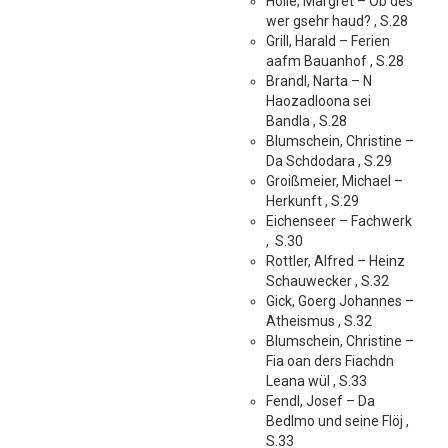
Hölle, Margret – Ob des
wer gsehr haud? , S.28
Grill, Harald – Ferien
aafm Bauanhof , S.28
Brandl, Narta – N
Haozadloona sei
Bandla , S.28
Blumschein, Christine –
Da Schdodara , S.29
Groißmeier, Michael –
Herkunft , S.29
Eichenseer – Fachwerk
, S.30
Rottler, Alfred – Heinz
Schauwecker , S.32
Gick, Goerg Johannes –
Atheismus , S.32
Blumschein, Christine –
Fia oan ders Fiachdn
Leana wül , S.33
Fendl, Josef – Da
Bedlmo und seine Flöj ,
S.33