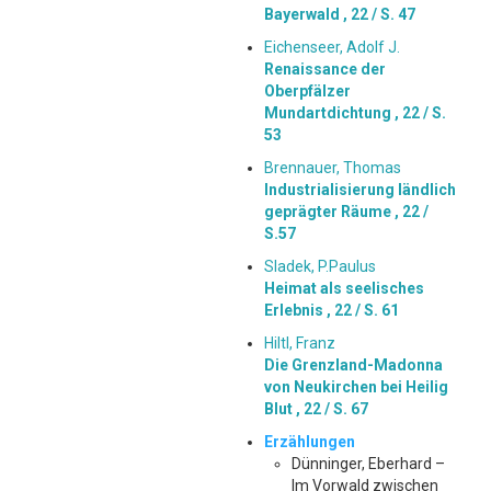
Bayerwald ,
22 / S. 47
Eichenseer, Adolf J.
Renaissance der
Oberpfälzer
Mundartdichtung ,
22 / S.
53
Brennauer, Thomas
Industrialisierung ländlich
geprägter Räume ,
22 /
S.57
Sladek, P.Paulus
Heimat als seelisches
Erlebnis ,
22 / S. 61
Hiltl, Franz
Die Grenzland-Madonna
von Neukirchen bei Heilig
Blut ,
22 / S. 67
Erzählungen
Dünninger, Eberhard –
Im Vorwald zwischen