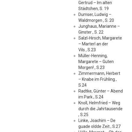
Gertrud – Im alten
Städtchen, S. 19
Dumser, Ludwig –
Waldmorgen , S. 20
Junghaus, Marianne –
Ginster , S. 22
Salzl-Hirsch, Margarete
– Marterl an der
Vils , S.23
Müller-Henning,
Margarete – Guten
Morgen! , S.23
Zimmermann, Herbert
– Knabe im Frühling ,
S.24
Radtke, Günter – Abend
im Park , S.24
Knoll, Helmfried – Weg
durch die Jahrtausende
, S.25
Linke, Joachim – De
guade oldde Zeit , S.27