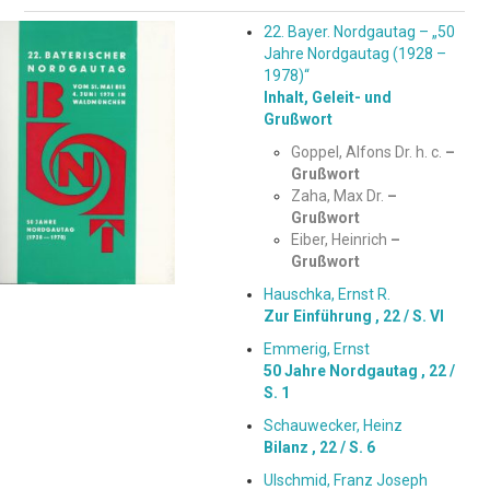
22. Bayer. Nordgautag – „50
Jahre Nordgautag (1928 –
1978)“
Inhalt, Geleit- und
Grußwort
Goppel, Alfons Dr. h. c.
–
Grußwort
Zaha, Max Dr.
–
Grußwort
Eiber, Heinrich
–
Grußwort
Hauschka, Ernst R.
Zur Einführung ,
22 / S. VI
Emmerig, Ernst
50 Jahre Nordgautag ,
22 /
S. 1
Schauwecker, Heinz
Bilanz ,
22 / S. 6
Ulschmid, Franz Joseph