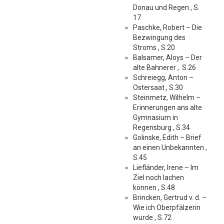
Donau und Regen , S.
17
Paschke, Robert – Die
Bezwingung des
Stroms , S.20
Balsamer, Aloys – Der
alte Bahnerer , S.26
Schreiegg, Anton –
Ostersaat , S.30
Steinmetz, Wilhelm –
Erinnerungen ans alte
Gymnasium in
Regensburg , S.34
Golinske, Edith – Brief
an einen Unbekannten ,
S.45
Liefländer, Irene – Im
Ziel noch lachen
können , S.48
Brincken, Gertrud v. d. –
Wie ich Oberpfälzerin
wurde , S.72