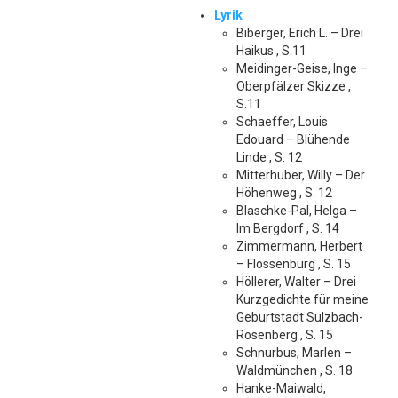
Lyrik
Biberger, Erich L. – Drei
Haikus , S.11
Meidinger-Geise, Inge –
Oberpfälzer Skizze ,
S.11
Schaeffer, Louis
Edouard – Blühende
Linde , S. 12
Mitterhuber, Willy – Der
Höhenweg , S. 12
Blaschke-Pal, Helga –
Im Bergdorf , S. 14
Zimmermann, Herbert
– Flossenburg , S. 15
Höllerer, Walter – Drei
Kurzgedichte für meine
Geburtstadt Sulzbach-
Rosenberg , S. 15
Schnurbus, Marlen –
Waldmünchen , S. 18
Hanke-Maiwald,