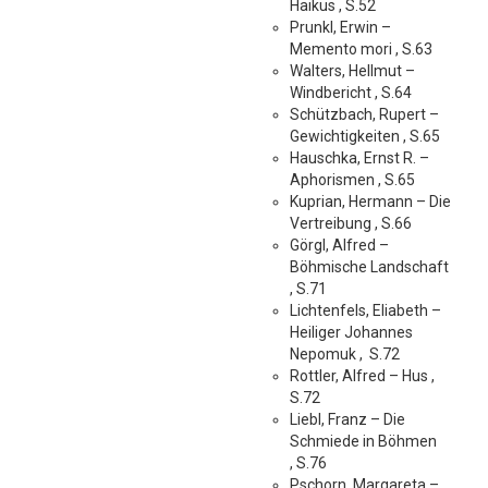
Haikus , S.52
Prunkl, Erwin –
Memento mori , S.63
Walters, Hellmut –
Windbericht , S.64
Schützbach, Rupert –
Gewichtigkeiten , S.65
Hauschka, Ernst R. –
Aphorismen , S.65
Kuprian, Hermann – Die
Vertreibung , S.66
Görgl, Alfred –
Böhmische Landschaft
, S.71
Lichtenfels, Eliabeth –
Heiliger Johannes
Nepomuk , S.72
Rottler, Alfred – Hus ,
S.72
Liebl, Franz – Die
Schmiede in Böhmen
, S.76
Pschorn, Margareta –