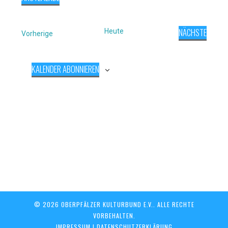
Navigat
und
Datum
Ansichten,
wählen.
Navigation
NÄCHSTE
Heute
Veranstaltungen
Vorherige
VERANSTAL
KALENDER ABONNIEREN
© 2026 OBERPFÄLZER KULTURBUND E.V.. ALLE RECHTE
VORBEHALTEN.
IMPRESSUM
|
DATENSCHUTZERKLÄRUNG