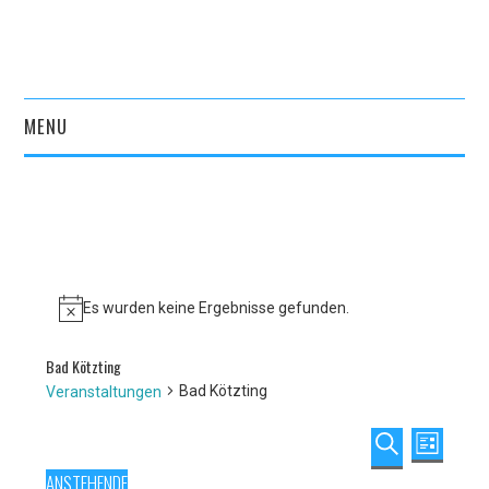
MENU
START
AKTUELLES
VEREIN
Es wurden keine Ergebnisse gefunden.
Hinweis
KULTURPORTAL
Bad Kötzting
Bad Kötzting
Veranstaltungen
ARCHIV
Veranstaltun
Veranst
LISTE
KONTAKT
Ansicht
Suche
SUCHE
Veranstaltungen
ANSTEHENDE