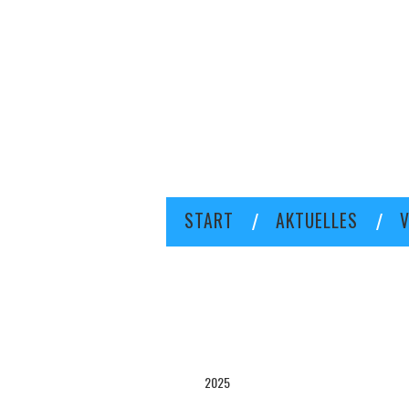
START
AKTUELLES
V
2025